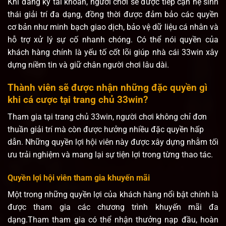
Khi đăng ký tài khoản, người chơi sẽ được tiếp cận hệ sinh
thái giải trí đa dạng, đồng thời được đảm bảo các quyền
cơ bản như minh bạch giao dịch, bảo vệ dữ liệu cá nhân và
hỗ trợ xử lý sự cố nhanh chóng. Có thể nói quyền của
khách hàng chính là yếu tố cốt lõi giúp nhà cái 33win xây
dựng niềm tin và giữ chân người chơi lâu dài.
Thành viên sẽ được nhận những đặc quyền gì
khi cá cược tại trang chủ 33win?
Tham gia tại trang chủ 33win, người chơi không chỉ đơn
thuần giải trí mà còn được hưởng nhiều đặc quyền hấp
dẫn. Những quyền lợi hội viên này được xây dựng nhằm tối
ưu trải nghiệm và mang lại sự tiện lợi trong từng thao tác.
Quyền lợi hội viên tham gia khuyến mãi
Một trong những quyền lợi của khách hàng nổi bật chính là
được tham gia các chương trình khuyến mãi đa
dạng.Tham tham gia có thể nhận thưởng nạp đầu, hoàn