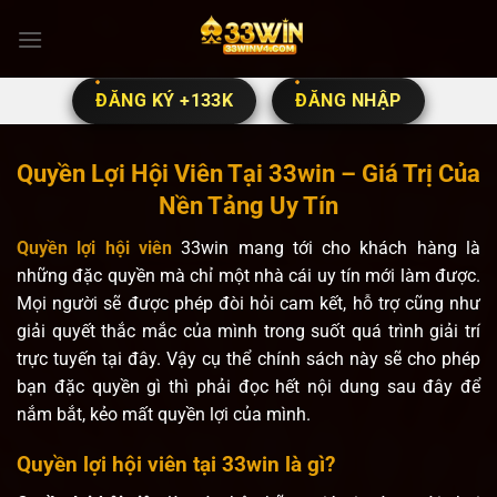
Bỏ
qua
nội
dung
ĐĂNG KÝ +133K
ĐĂNG NHẬP
Quyền Lợi Hội Viên Tại 33win – Giá Trị Của
Nền Tảng Uy Tín
Quyền lợi hội viên
33win mang tới cho khách hàng là
những đặc quyền mà chỉ một nhà cái uy tín mới làm được.
Mọi người sẽ được phép đòi hỏi cam kết, hỗ trợ cũng như
giải quyết thắc mắc của mình trong suốt quá trình giải trí
trực tuyến tại đây. Vậy cụ thể chính sách này sẽ cho phép
bạn đặc quyền gì thì phải đọc hết nội dung sau đây để
nắm bắt, kẻo mất quyền lợi của mình.
Quyền lợi hội viên tại 33win là gì?